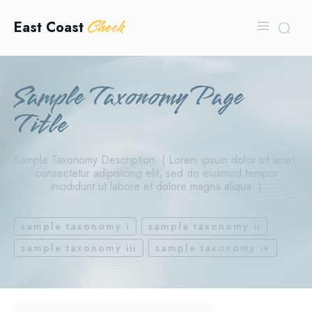
Check
East Coast
Sample Taxonomy Page
Title
Sample Taxonomy Description. ( Lorem ipsum dolor sit amet,
consectetur adipisicing elit, sed do eiusmod tempor
incididunt ut labore et dolore magna aliqua. )
sample taxonomy i
sample taxonomy ii
sample taxonomy iii
sample taxonomy iv