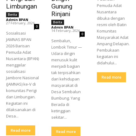
Limbungan
Gunung
Pemuda Adat
Nusantara
Rinjani
Berita
dibuka dengan
Admin BPAN
-
Berita
27 February, 2026
resmi oleh Batin
0
Admin BPAN
-
14 February, 2026
Komunitas
Sosialisasi
0
Masyarakat Adat
JAMNAS BPAN
Sembalun,
Ampang Delapan.
2026 Barisan
Lombok Timur —
Pembukaan
Pemuda Adat
Udara dingin
kegiatan ini
Nusantara (BPAN)
menusuk kulit
didahului...
menggelar
menjadi bagian
sosialisasi
tak terpisahkan
Jambore Nasional
Read more
dari kehidupan
(JAMNAS) ke-V di
masyarakat di
komunitas Perigi
Desa Sembalun
dan Limbungan.
Bumbung. Yang
Kegiatan ini
Berada di
dilaksanakan di
ketinggian
Desa...
sekitar...
Read more
Read more