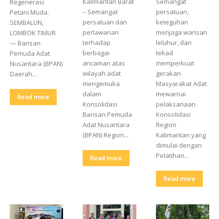
Kalimantan Barat
Semangat
Regenerasi
– Semangat
persatuan,
Petani Muda.
persatuan dan
keteguhan
SEMBALUN,
perlawanan
menjaga warisan
LOMBOK TIMUR
terhadap
leluhur, dan
— Barisan
berbagai
tekad
Pemuda Adat
ancaman atas
memperkuat
Nusantara (BPAN)
wilayah adat
gerakan
Daerah...
mengemuka
Masyarakat Adat
dalam
mewarnai
Read more
Konsolidasi
pelaksanaan
Barisan Pemuda
Konsolidasi
Adat Nusantara
Region
(BPAN) Region...
Kalimantan yang
dimulai dengan
Pelatihan...
Read more
Read more