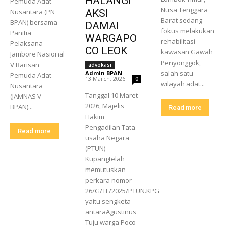
HALANGI
Pemuda Adat
Nusa Tenggara
Nusantara (PN
AKSI
Barat sedang
BPAN) bersama
DAMAI
fokus melakukan
Panitia
WARGAPO
rehabilitasi
Pelaksana
CO LEOK
kawasan Gawah
Jambore Nasional
Penyonggok,
V Barisan
advokasi
salah satu
Admin BPAN
-
Pemuda Adat
13 March, 2026
0
wilayah adat...
Nusantara
Tanggal 10 Maret
(JAMNAS V
2026, Majelis
BPAN)...
Read more
Hakim
Pengadilan Tata
Read more
usaha Negara
(PTUN)
Kupangtelah
memutuskan
perkara nomor
26/G/TF/2025/PTUN.KPG
yaitu sengketa
antaraAgustinus
Tuju warga Poco