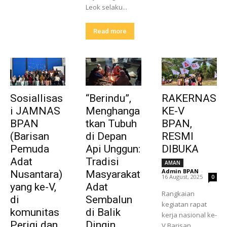
Leok selaku...
Read more
Sosiallisas
“Berindu”,
RAKERNAS
i JAMNAS
Menghanga
KE-V
BPAN
tkan Tubuh
BPAN,
(Barisan
di Depan
RESMI
Pemuda
Api Unggun:
DIBUKA
Adat
Tradisi
AMAN
Admin BPAN
-
Nusantara)
Masyarakat
16 August, 2025
0
yang ke-V,
Adat
Rangkaian
di
Sembalun
kegiatan rapat
komunitas
di Balik
kerja nasional ke-
Perigi dan
Dingin
V Barisan