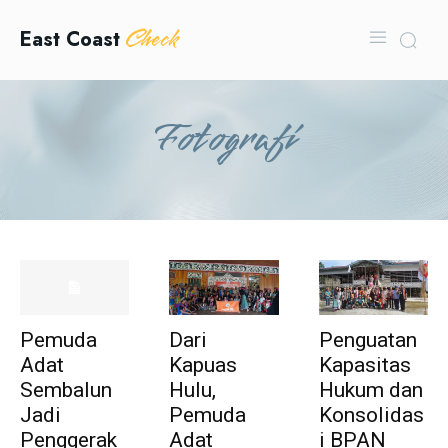
Check
East Coast
Fotografi
Pemuda
Dari
Penguatan
Adat
Kapuas
Kapasitas
Sembalun
Hulu,
Hukum dan
Jadi
Pemuda
Konsolidas
Penggerak
Adat
i BPAN