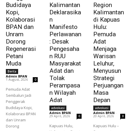
Budidaya
Kalimantan
Region
Kopi,
Deklarasika
Kalimantan
Kolaborasi
n
di Kapuas
BPAN dan
Manifesto
Hulu:
Unram
Perlawanan
Pemuda
Dorong
: Desak
Adat
Regenerasi
Pengesaha
Menjaga
Petani
n RUU
Warisan
Muda
Masyarakat
Leluhur,
Adat dan
Menyusun
Berita
Admin BPAN
-
Tolak
Strategi
1 August, 2026
0
Perampasa
Perjuangan
Pemuda Adat
n Wilayah
Masa
Sembalun Jadi
Adat
Depan
Penggerak
Budidaya Kopi,
advokasi
advokasi
Admin BPAN
-
Admin BPAN
-
Kolaborasi BPAN
29 April, 2026
20 April, 2026
0
0
dan Unram
Kapuas Hulu,
Kapuas Hulu –
Dorong