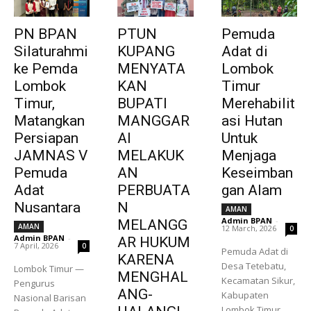
PN BPAN
PTUN
Pemuda
Silaturahmi
KUPANG
Adat di
ke Pemda
MENYATA
Lombok
Lombok
KAN
Timur
Timur,
BUPATI
Merehabilit
Matangkan
MANGGAR
asi Hutan
Persiapan
AI
Untuk
JAMNAS V
MELAKUK
Menjaga
Pemuda
AN
Keseimban
Adat
PERBUATA
gan Alam
Nusantara
N
AMAN
Admin BPAN
-
MELANGG
AMAN
12 March, 2026
0
Admin BPAN
-
AR HUKUM
7 April, 2026
0
Pemuda Adat di
KARENA
Desa Tetebatu,
Lombok Timur —
MENGHAL
Kecamatan Sikur,
Pengurus
ANG-
Kabupaten
Nasional Barisan
Lombok Timur,