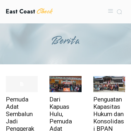
Check
East Coast
Berita
Pemuda
Dari
Penguatan
Adat
Kapuas
Kapasitas
Sembalun
Hulu,
Hukum dan
Jadi
Pemuda
Konsolidas
Penggerak
Adat
i BPAN