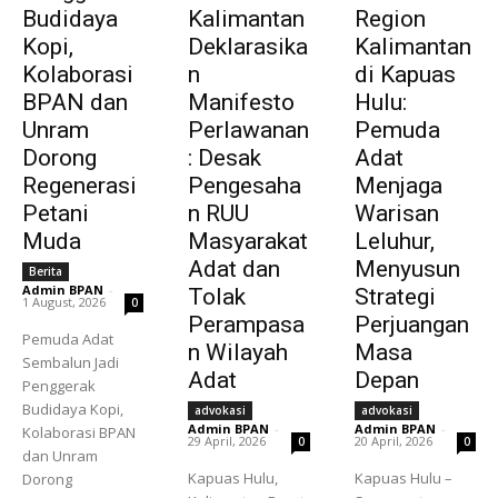
Budidaya
Kalimantan
Region
Kopi,
Deklarasika
Kalimantan
Kolaborasi
n
di Kapuas
BPAN dan
Manifesto
Hulu:
Unram
Perlawanan
Pemuda
Dorong
: Desak
Adat
Regenerasi
Pengesaha
Menjaga
Petani
n RUU
Warisan
Muda
Masyarakat
Leluhur,
Adat dan
Menyusun
Berita
Admin BPAN
-
Tolak
Strategi
1 August, 2026
0
Perampasa
Perjuangan
Pemuda Adat
n Wilayah
Masa
Sembalun Jadi
Adat
Depan
Penggerak
Budidaya Kopi,
advokasi
advokasi
Admin BPAN
-
Admin BPAN
-
Kolaborasi BPAN
29 April, 2026
20 April, 2026
0
0
dan Unram
Kapuas Hulu,
Kapuas Hulu –
Dorong