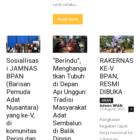
Leok selaku...
Read more
Sosiallisas
“Berindu”,
RAKERNAS
i JAMNAS
Menghanga
KE-V
BPAN
tkan Tubuh
BPAN,
(Barisan
di Depan
RESMI
Pemuda
Api Unggun:
DIBUKA
Adat
Tradisi
AMAN
Admin BPAN
-
Nusantara)
Masyarakat
16 August, 2025
0
yang ke-V,
Adat
Rangkaian
di
Sembalun
kegiatan rapat
komunitas
di Balik
kerja nasional ke-
Perigi dan
Dingin
V Barisan