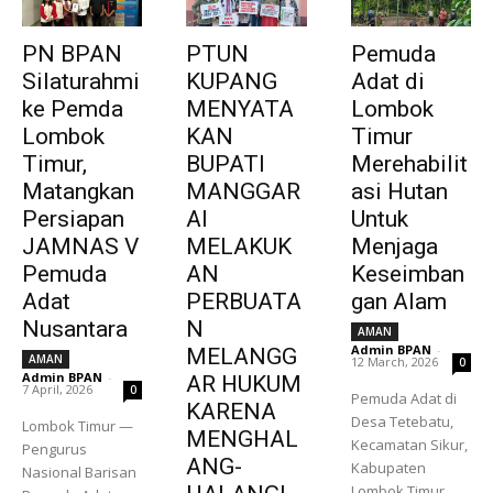
PN BPAN
PTUN
Pemuda
Silaturahmi
KUPANG
Adat di
ke Pemda
MENYATA
Lombok
Lombok
KAN
Timur
Timur,
BUPATI
Merehabilit
Matangkan
MANGGAR
asi Hutan
Persiapan
AI
Untuk
JAMNAS V
MELAKUK
Menjaga
Pemuda
AN
Keseimban
Adat
PERBUATA
gan Alam
Nusantara
N
AMAN
Admin BPAN
-
MELANGG
AMAN
12 March, 2026
0
Admin BPAN
-
AR HUKUM
7 April, 2026
0
Pemuda Adat di
KARENA
Desa Tetebatu,
Lombok Timur —
MENGHAL
Kecamatan Sikur,
Pengurus
ANG-
Kabupaten
Nasional Barisan
Lombok Timur,