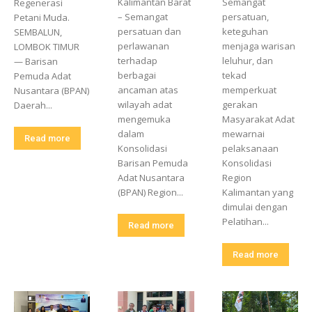
Kalimantan Barat
Semangat
Regenerasi
– Semangat
persatuan,
Petani Muda.
persatuan dan
keteguhan
SEMBALUN,
perlawanan
menjaga warisan
LOMBOK TIMUR
terhadap
leluhur, dan
— Barisan
berbagai
tekad
Pemuda Adat
ancaman atas
memperkuat
Nusantara (BPAN)
wilayah adat
gerakan
Daerah...
mengemuka
Masyarakat Adat
dalam
mewarnai
Read more
Konsolidasi
pelaksanaan
Barisan Pemuda
Konsolidasi
Adat Nusantara
Region
(BPAN) Region...
Kalimantan yang
dimulai dengan
Pelatihan...
Read more
Read more