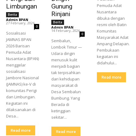
Limbungan
Gunung
Pemuda Adat
Nusantara
Rinjani
Berita
dibuka dengan
Admin BPAN
-
Berita
27 February, 2026
resmi oleh Batin
0
Admin BPAN
-
14 February, 2026
Komunitas
Sosialisasi
0
Masyarakat Adat
JAMNAS BPAN
Sembalun,
Ampang Delapan.
2026 Barisan
Lombok Timur —
Pembukaan
Pemuda Adat
Udara dingin
kegiatan ini
Nusantara (BPAN)
menusuk kulit
didahului...
menggelar
menjadi bagian
sosialisasi
tak terpisahkan
Jambore Nasional
Read more
dari kehidupan
(JAMNAS) ke-V di
masyarakat di
komunitas Perigi
Desa Sembalun
dan Limbungan.
Bumbung. Yang
Kegiatan ini
Berada di
dilaksanakan di
ketinggian
Desa...
sekitar...
Read more
Read more