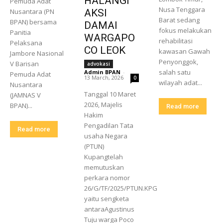
HALANGI
Pemuda Adat
Nusa Tenggara
Nusantara (PN
AKSI
Barat sedang
BPAN) bersama
DAMAI
fokus melakukan
Panitia
WARGAPO
rehabilitasi
Pelaksana
CO LEOK
kawasan Gawah
Jambore Nasional
Penyonggok,
V Barisan
advokasi
salah satu
Admin BPAN
-
Pemuda Adat
13 March, 2026
0
wilayah adat...
Nusantara
Tanggal 10 Maret
(JAMNAS V
2026, Majelis
BPAN)...
Read more
Hakim
Pengadilan Tata
Read more
usaha Negara
(PTUN)
Kupangtelah
memutuskan
perkara nomor
26/G/TF/2025/PTUN.KPG
yaitu sengketa
antaraAgustinus
Tuju warga Poco