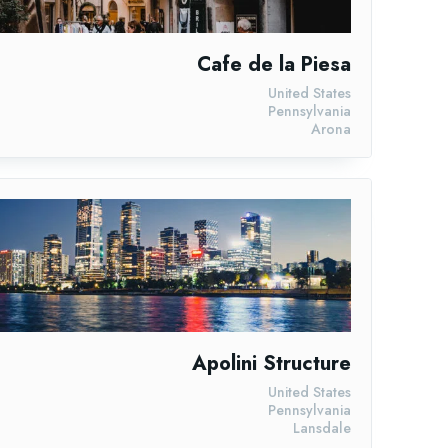
Cafe de la Piesa
United States
Pennsylvania
Arona
Apolini Structure
United States
Pennsylvania
Lansdale