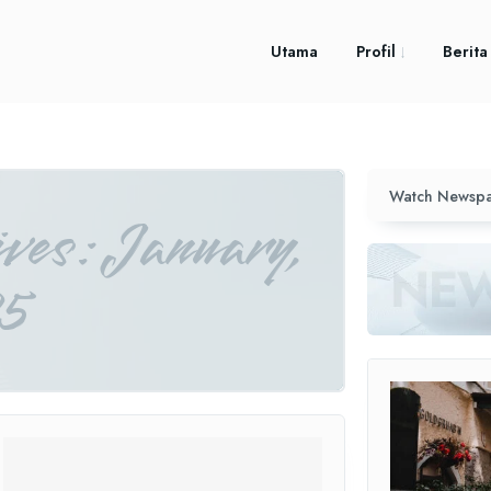
Utama
Profil
Berita
Watch Newspa
es: January,
5