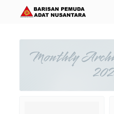
Monthly Archiv
202