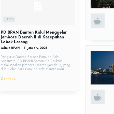
NEWS
PD BPAN Banten Kidul Menggelar
Jambore Daerah II di Kasepuhan
Lebak Larang
Admin BPAN
-
11 January, 2025
Pengurus Daerah Barisan Pemuda Adat
Nusantara (PD BPAN) Banten Kidul sukses
melaksanakan Jambore Daerah (Jamda) II, yang
diikuti oleh para Pemuda Adat Banten Kidul...
Continue ―