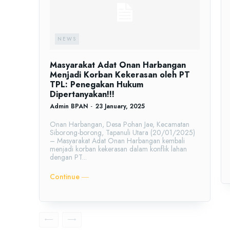
NEWS
Masyarakat Adat Onan Harbangan
Menjadi Korban Kekerasan oleh PT
TPL: Penegakan Hukum
Dipertanyakan!!!
Admin BPAN
-
23 January, 2025
Onan Harbangan, Desa Pohan Jae, Kecamatan
Siborong-borong, Tapanuli Utara (20/01/2025)
– Masyarakat Adat Onan Harbangan kembali
menjadi korban kekerasan dalam konflik lahan
dengan PT...
Continue ―