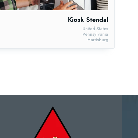
Kiosk Stendal
United States
Pennsylvania
Harrisburg