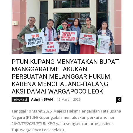
PTUN KUPANG MENYATAKAN BUPATI
MANGGARAI MELAKUKAN
PERBUATAN MELANGGAR HUKUM
KARENA MENGHALANG-HALANGI
AKSI DAMAI WARGAPOCO LEOK
Admin BPAN
-
13 March, 2026
advokasi
0
Tanggal 10 Maret 2026, Majelis Hakim Pengadilan Tata usaha
Negara (PTUN) Kupangtelah memutuskan perkara nomor
26/G/TF/2025/PTUN.KPG yaitu sengketa antaraAgustinus
Tuju warga Poco Leok selaku...