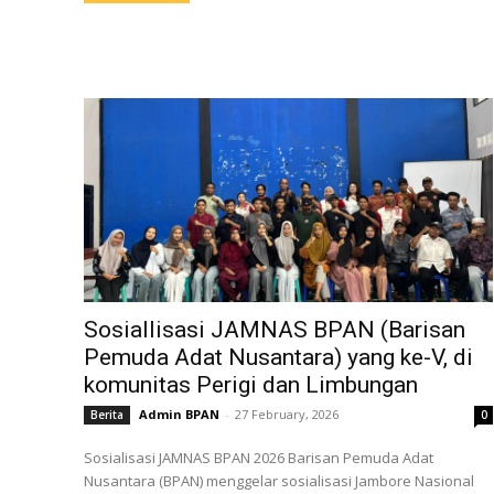
Sosiallisasi JAMNAS BPAN (Barisan
Pemuda Adat Nusantara) yang ke-V, di
komunitas Perigi dan Limbungan
Admin BPAN
-
27 February, 2026
Berita
0
Sosialisasi JAMNAS BPAN 2026 Barisan Pemuda Adat
Nusantara (BPAN) menggelar sosialisasi Jambore Nasional