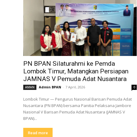
PN BPAN Silaturahmi ke Pemda
Lombok Timur, Matangkan Persiapan
JAMNAS V Pemuda Adat Nusantara
Admin BPAN
-
7 April, 2026
AMAN
0
Lombok Timur — Pengurus Nasional Barisan Pemuda Adat
Nusantara (PN BPAN) bersama Panitia Pelaksana Jambore
Nasional V Barisan Pemuda Adat Nusantara (JAMNAS V
BPAN)...
Read more