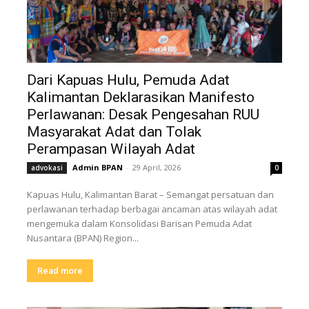
Dari Kapuas Hulu, Pemuda Adat
Kalimantan Deklarasikan Manifesto
Perlawanan: Desak Pengesahan RUU
Masyarakat Adat dan Tolak
Perampasan Wilayah Adat
Admin BPAN
-
29 April, 2026
advokasi
0
Kapuas Hulu, Kalimantan Barat – Semangat persatuan dan
perlawanan terhadap berbagai ancaman atas wilayah adat
mengemuka dalam Konsolidasi Barisan Pemuda Adat
Nusantara (BPAN) Region...
Read more