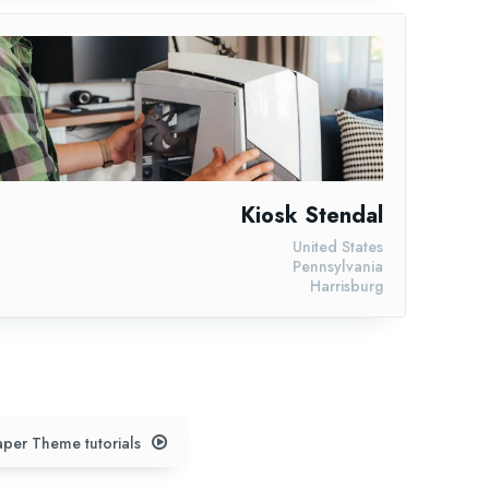
Kiosk Stendal
United States
Pennsylvania
Harrisburg
per Theme tutorials