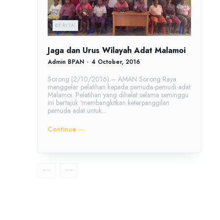
BERITA
Jaga dan Urus Wilayah Adat Malamoi
Admin BPAN
-
4 October, 2016
Sorong (2/10/2016) – AMAN Sorong Raya
menggelar pelatihan kepada pemuda-pemudi adat
Malamoi. Pelatihan yang dihelat selama seminggu
ini bertajuk ‘membangkitkan keterpanggilan
pemuda adat untuk...
Continue ―