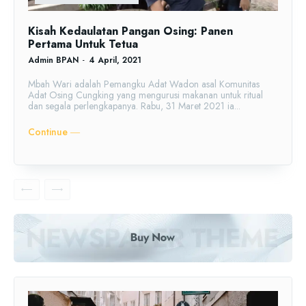
Kisah Kedaulatan Pangan Osing: Panen
Pertama Untuk Tetua
Admin BPAN
-
4 April, 2021
Mbah Wari adalah Pemangku Adat Wadon asal Komunitas
Adat Osing Cungking yang mengurusi makanan untuk ritual
dan segala perlengkapanya. Rabu, 31 Maret 2021 ia...
Continue ―