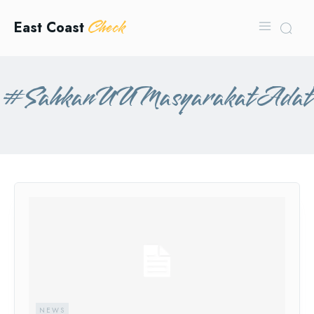
Check
East Coast
#SahkanUUMasyarakatAdat
NEWS