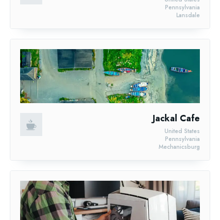
Pennsylvania
Lansdale
Jackal Cafe
United States
Pennsylvania
Mechanicsburg