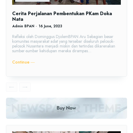
Cerita Perjalanan Pembentukan PKam Doka
Nata
Admin BPAN
-
16 June, 2023
Refleksi oleh Dominggus DjolemBPAN Aru Sebagian besar
komunitas masyarakat adat yang tersebar diseluruh pelosok-
pelosok Nusantara menjadi miskin dan tertindas dikarenakan
sumber-sumber kehidupan mereka dirampas....
Continue ―