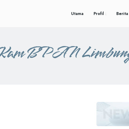
Utama
Profil
Berita
am BPAN Limbun