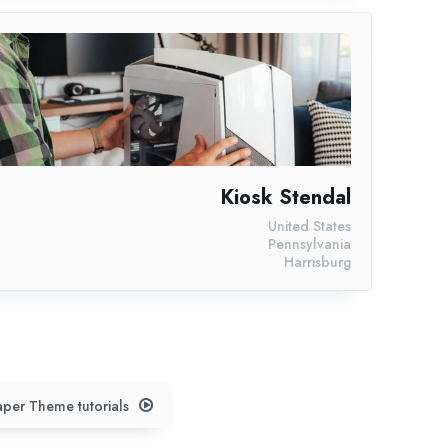
Kiosk Stendal
United States
Pennsylvania
Harrisburg
per Theme tutorials