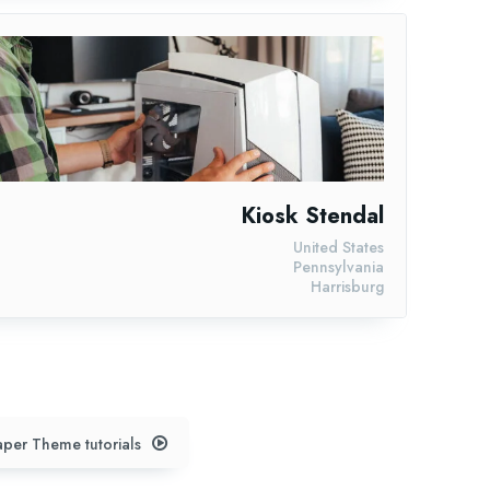
Kiosk Stendal
United States
Pennsylvania
Harrisburg
per Theme tutorials