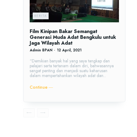
BERITA
Film Kinipan Bakar Semangat
Generasi Muda Adat Bengkulu untuk
Jaga Wilayah Adat
Admin BPAN
-
12 April, 2021
“Demikian banyak hal yang saya tangkap dan
pelajari serta tertanam dalam diri, bahwasannya
sangat penting dan menjadi suatu keharusan
dalam mempertahankan wilayah adat dan...
Continue ―