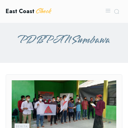
Check
East Coast
PD BPAN Sumbawa
BERITA