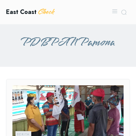
Check
East Coast
PD BPAN Pamona
BERITA