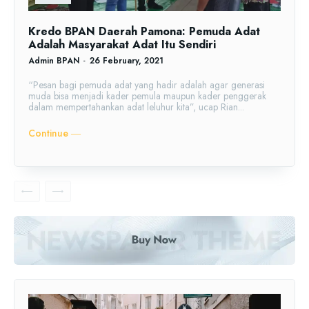
Kredo BPAN Daerah Pamona: Pemuda Adat
Adalah Masyarakat Adat Itu Sendiri
Admin BPAN
-
26 February, 2021
“Pesan bagi pemuda adat yang hadir adalah agar generasi
muda bisa menjadi kader pemula maupun kader penggerak
dalam mempertahankan adat leluhur kita”, ucap Rian...
Continue ―