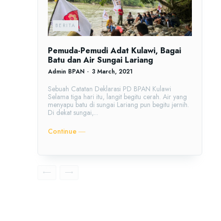
BERITA
Pemuda-Pemudi Adat Kulawi, Bagai
Batu dan Air Sungai Lariang
Admin BPAN
-
3 March, 2021
Sebuah Catatan Deklarasi PD BPAN Kulawi
Selama tiga hari itu, langit begitu cerah. Air yang
menyapu batu di sungai Lariang pun begitu jernih.
Di dekat sungai,...
Continue ―