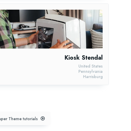
Kiosk Stendal
United States
Pennsylvania
Harrisburg
per Theme tutorials