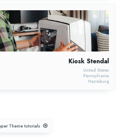
Kiosk Stendal
United States
Pennsylvania
Harrisburg
per Theme tutorials