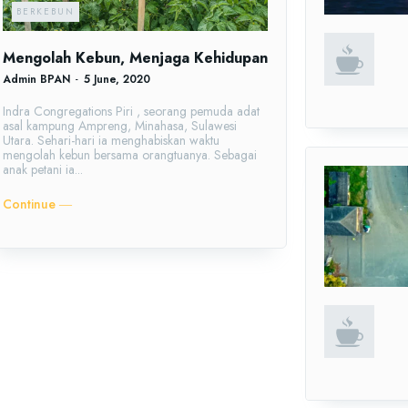
BERKEBUN
Mengolah Kebun, Menjaga Kehidupan
Admin BPAN
-
5 June, 2020
Indra Congregations Piri , seorang pemuda adat
asal kampung Ampreng, Minahasa, Sulawesi
Utara. Sehari-hari ia menghabiskan waktu
mengolah kebun bersama orangtuanya. Sebagai
anak petani ia...
Continue ―