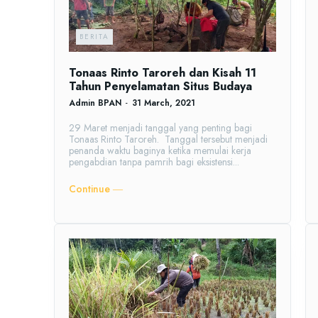
BERITA
Tonaas Rinto Taroreh dan Kisah 11
Tahun Penyelamatan Situs Budaya
Admin BPAN
-
31 March, 2021
29 Maret menjadi tanggal yang penting bagi
Tonaas Rinto Taroreh. Tanggal tersebut menjadi
penanda waktu baginya ketika memulai kerja
pengabdian tanpa pamrih bagi eksistensi...
Continue ―