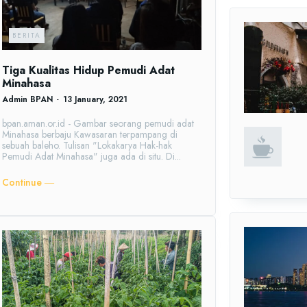
BERITA
Tiga Kualitas Hidup Pemudi Adat
Minahasa
Admin BPAN
-
13 January, 2021
bpan.aman.or.id - Gambar seorang pemudi adat
Minahasa berbaju Kawasaran terpampang di
sebuah baleho. Tulisan "Lokakarya Hak-hak
Pemudi Adat Minahasa" juga ada di situ. Di...
Continue ―