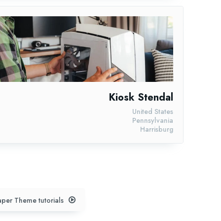
Kiosk Stendal
United States
Pennsylvania
Harrisburg
per Theme tutorials