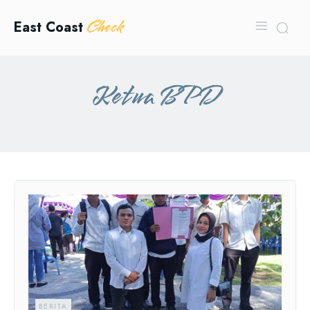
Check
East Coast
Ketua BPD
BERITA