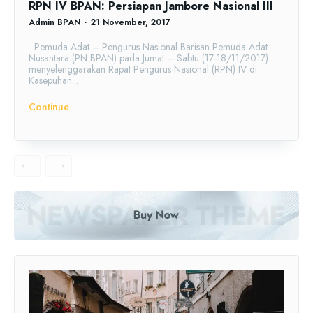
RPN IV BPAN: Persiapan Jambore Nasional III
Admin BPAN
-
21 November, 2017
Pemuda Adat – Pengurus Nasional Barisan Pemuda Adat
Nusantara (PN BPAN) pada Jumat – Sabtu (17-18/11/2017)
menyelenggarakan Rapat Pengurus Nasional (RPN) IV di
Kasepuhan...
Continue ―