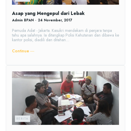
Asap yang Mengepul dari Lebak
Admin BPAN
-
24 November, 2017
Pemuda Adat - Jakarta. Kasukri mendekam di penjara tanpa
tahu apa salahnya. Ia ditangkap Polisi Kehutanan dan dibawa ke
kantor polisi, diadili dan ditahan....
Continue ―
BERITA