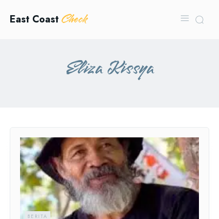
Check
East Coast
Eliza Kissya
BERITA