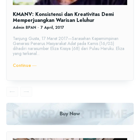
KMANV: Konsistensi dan Kreativitas Demi
Memperjuangkan Warisan Leluhur
Admin BPAN
-
7 April, 2017
Tanjung Gusta, 17 Maret 2017—Sarasehan Kepemimpinan
Generasi Penerus Masyarakat Adat pada Kamis (16/03)
dihadiri narasumber Eliza Kissya (68) dari Pulau Haruku. Eliza
yang terkenal...
Continue ―