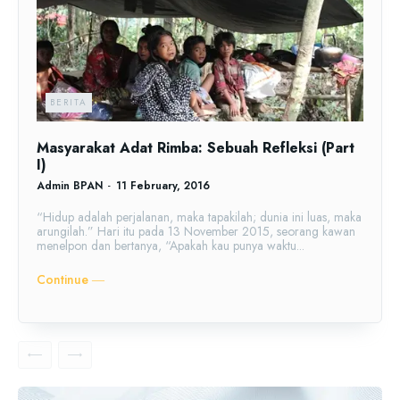
BERITA
Masyarakat Adat Rimba: Sebuah Refleksi (Part
I)
Admin BPAN
-
11 February, 2016
“Hidup adalah perjalanan, maka tapakilah; dunia ini luas, maka
arungilah.” Hari itu pada 13 November 2015, seorang kawan
menelpon dan bertanya, “Apakah kau punya waktu...
Continue ―