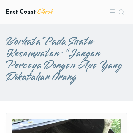
Check
East Coast
Berkata Pada Suatu
Kesempatan: “Jangan
Percaya Dengan Apa Yang
Dikatakan Orang