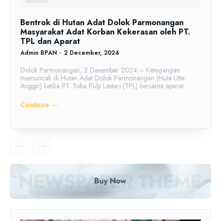
Bentrok di Hutan Adat Dolok Parmonangan
Masyarakat Adat Korban Kekerasan oleh PT.
TPL dan Aparat
Admin BPAN
-
2 December, 2024
Dolok Parmonangan, 2 Desember 2024 – Ketegangan
memuncak di Hutan Adat Dolok Parmonangan (Huta Utte
Anggir) ketika PT. Toba Pulp Lestari (TPL) bersama aparat...
Continue ―