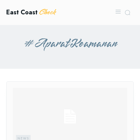
Check
East Coast
#AparatKeamanan
NEWS