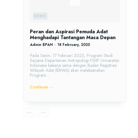
NEWS
Peran dan Aspirasi Pemuda Adat
Menghadapi Tantangan Masa Depan
Admin BPAN
-
18 February, 2025
Pada Senin, 17 Februari 2025, Program Studi
Sarjana Departemen Antropologi FISIP Universitas
Indonesia bekerja sama dengan Badan Registrasi
Wilayah Adat (BRWA) akan melaksanakan
Program...
Continue ―