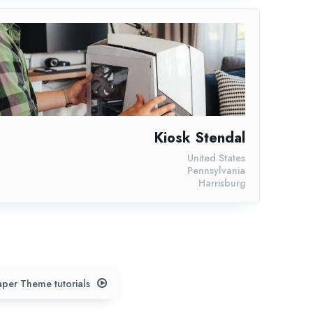
Kiosk Stendal
United States
Pennsylvania
Harrisburg
per Theme tutorials