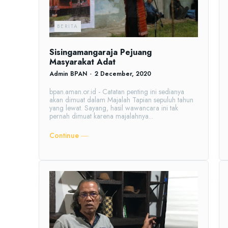
BERITA
Sisingamangaraja Pejuang
Masyarakat Adat
Admin BPAN
-
2 December, 2020
bpan.aman.or.id - Catatan penting ini sedianya
akan dimuat dalam Majalah Tapian sepuluh tahun
yang lewat. Sayang, hasil wawancara ini tak
pernah dimuat karena majalahnya...
Continue ―