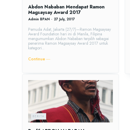
Abdon Nababan Mendapat Ramon
Magsaysay Award 2017
Admin BPAN
-
27 July, 2017
Pemuda Adat, Jakarta (27/7)—Ramon Magsaysay
Award Foundation hari ini di Manila, Filipina
mengumumkan Abdon Nababan terpilih sebagai
penerima Ramon Magsaysay Award 2017 untuk
kategori...
Continue ―
BERITA