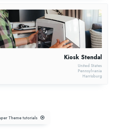
Kiosk Stendal
United States
Pennsylvania
Harrisburg
per Theme tutorials