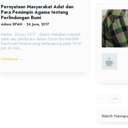
Pernyataan Masyarakat Adat dan
Para Pemimpin Agama tentang
Perlindungan Bumi
Admin BPAN
-
24 June, 2017
Medan, 24 Juni 2017 - Abdon Nababan menjadi
salah satu pembicara dalam forum the Interfaith
Rainforest Initiative yang berlangsung pada 19-21
Juni di Oslo,...
Continue ―
Watch Newspa