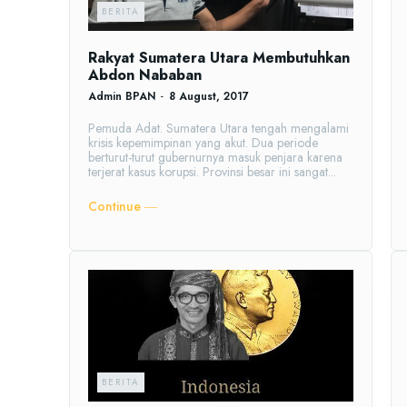
BERITA
Rakyat Sumatera Utara Membutuhkan
Abdon Nababan
Admin BPAN
-
8 August, 2017
Pemuda Adat. Sumatera Utara tengah mengalami
krisis kepemimpinan yang akut. Dua periode
berturut-turut gubernurnya masuk penjara karena
terjerat kasus korupsi. Provinsi besar ini sangat...
Continue ―
BERITA