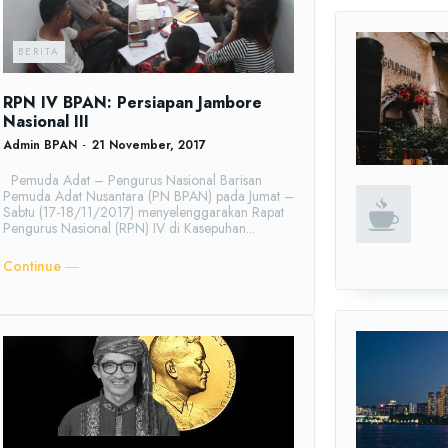
BERITA
RPN IV BPAN: Persiapan Jambore
Nasional III
Admin BPAN
-
21 November, 2017
Pemuda Adat – Pengurus Nasional Barisan
Pemuda Adat Nusantara (PN BPAN) pada Jumat –
Sabtu (17-18/11/2017) menyelenggarakan Rapat
Pengurus Nasional (RPN) IV di Kasepuhan...
Continue ―