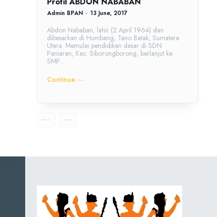
Profil ABDON NABABAN
Admin BPAN
-
13 June, 2017
Abdon Nababan, lahir (2 April 1964) dan
dibesarkan di Humbang, Tano Batak, Sumatera
Utara. Memulai pendidikan dasar di SDN
Paniaran, Kec. Siborongborong, berlanjut ke
SMP...
Continue ―