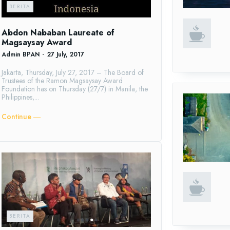
BERITA
Abdon Nababan Laureate of
Magsaysay Award
Admin BPAN
-
27 July, 2017
Jakarta, Thursday, July 27, 2017 – The Board of
Trustees of the Ramon Magsaysay Award
Foundation has on Thursday (27/7) in Manila, the
Philippines,...
Continue ―
BERITA