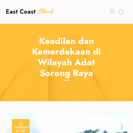
Check
East Coast
Keadilan dan
Kemerdekaan di
Wilayah Adat
Sorong Raya
16
AUGUST,
2021