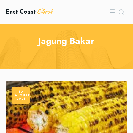
Check
East Coast
Jagung Bakar
10
AUGUST,
2021