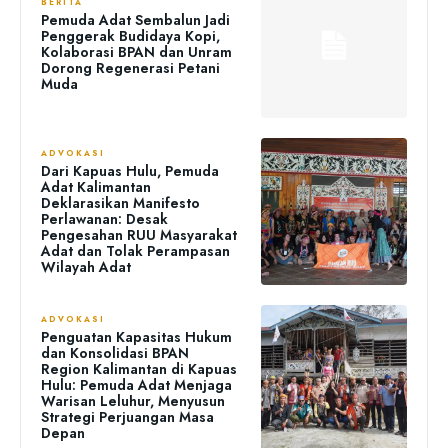
BERITA
Pemuda Adat Sembalun Jadi
Penggerak Budidaya Kopi,
Kolaborasi BPAN dan Unram
Dorong Regenerasi Petani
Muda
ADVOKASI
Dari Kapuas Hulu, Pemuda
Adat Kalimantan
Deklarasikan Manifesto
Perlawanan: Desak
Pengesahan RUU Masyarakat
Adat dan Tolak Perampasan
Wilayah Adat
ADVOKASI
Penguatan Kapasitas Hukum
dan Konsolidasi BPAN
Region Kalimantan di Kapuas
Hulu: Pemuda Adat Menjaga
Warisan Leluhur, Menyusun
Strategi Perjuangan Masa
Depan